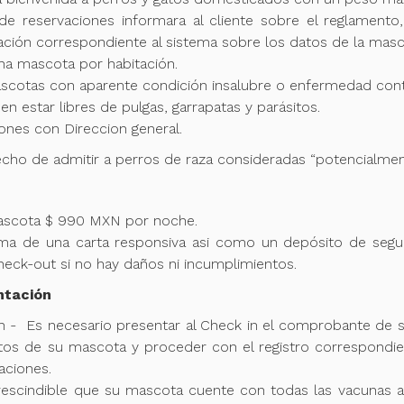
e reservaciones informara al cliente sobre el reglamento,
ación correspondiente al sistema sobre los datos de la masco
na mascota por habitación.
cotas con aparente condición insalubre o enfermedad cont
 estar libres de pulgas, garrapatas y parásitos.
ones con Direccion general.
cho de admitir a perros de raza consideradas “potencialmen
 mascota $ 990 MXN por noche.
firma de una carta responsiva asi como un depósito de se
heck-out si no hay daños ni incumplimientos.
ntación
n -
Es necesario presentar al Check in el comprobante de 
os de su mascota y proceder con el registro correspondien
laciones.
escindible que su mascota cuente con todas las vacunas ac