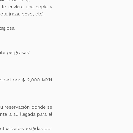
 le enviara una copia y
ta (raza, peso, etc).
agiosa.
te peligrosas”
guridad por $ 2,000 MXN
su reservación donde se
te a su llegada para el
tualizadas exigidas por