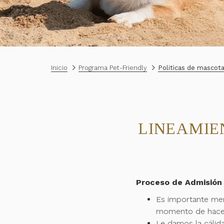
Inicio
Programa Pet-Friendly
Politicas de mascot
LINEAMIE
Proceso de Admisión
Es importante men
momento de hacer s
Le damos la cálid