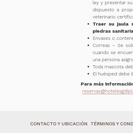
ley y presentar s
dispuesto a prop
veterinario certif
Traer su jaula 
piedras sanitari
Envases o contene
Correas – Se sol
cuando se encuent
una persona asign
Toda mascota deb
El huésped debe l
Para más información
reservas@hotelesgdlp
CONTACTO Y UBICACIÓN
TÉRMINOS Y COND