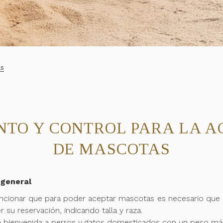
as
NTO Y CONTROL PARA LA A
DE MASCOTAS
 general
cionar que para poder aceptar mascotas es necesario que 
u reservación, indicando talla y raza.
a bienvenida a perros y gatos domesticados con un peso má