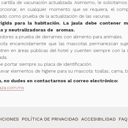
u cartilla de vacunación actualizada. Asimismo, le solicita
orcionar, en cualquier momento que se requiera, el com
icado como prueba de la actualización de las vacunas.
rígida para la habitación. La jaula debe contener m
as y neutralizadoras de
aromas.
dores a prueba de derrames con alimento para animales.
icita encarecidamente que las mascotas permanezcan su
ren en áreas públicas del hotel y cuenten siempre con la 
ada.
e portar siempre su
placa de identificación.
levar
elementos de higiene para su mascota: toallas, cama, bol
, no dudes en contactarnos al correo electrónico:
laza.com.mx
ICIONES
POLÍTICA DE PRIVACIDAD
ACCESIBILIDAD
FAQ