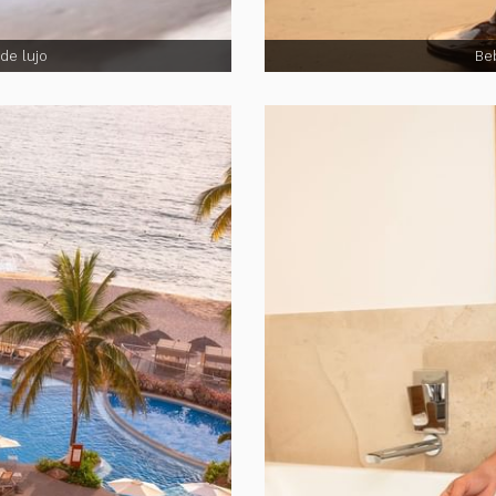
de lujo
Be