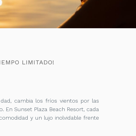
IEMPO LIMITADO!
udad, cambia los fríos vientos por las
co. En Sunset Plaza Beach Resort, cada
comodidad y un lujo inolvidable frente