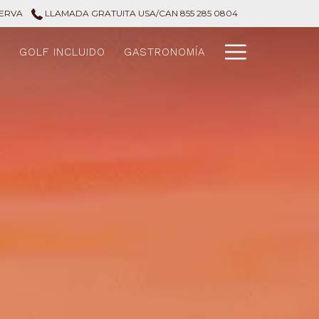
SERVA
LLAMADA GRATUITA USA/CAN 855 285 0804
Hamburg
S
GOLF INCLUIDO
GASTRONOMÍA
Menu