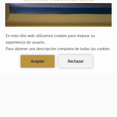
TIEMPO RESTANTE PARA RESERVAR
05
09
44
21
DAYS
HOURS
MIN
SEC