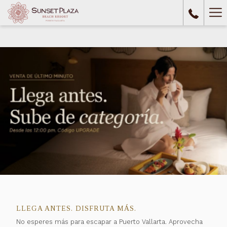
Ha
Me
LLEGA ANTES. DISFRUTA MÁS.
No esperes más para escapar a Puerto Vallarta. Aprovecha