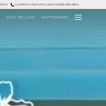
SERVA
LLAMADA GRATUITA USA/CAN 855 285 0804
Hamburg
S
GOLF INCLUIDO
GASTRONOMÍA
Menu