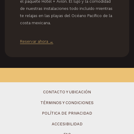
el paquete Hotel + Avión. El lujo y la comodidad
de nuestras instalaciones todo incluido mientras
te relajas en las playas del Océano Pacífico de la
costa mexicana.
Reservar ahora
CONTACTO Y UBICACIÓN
TÉRMINOS Y CONDICIONES
POLÍTICA DE PRIVACIDAD
ACCESIBILIDAD