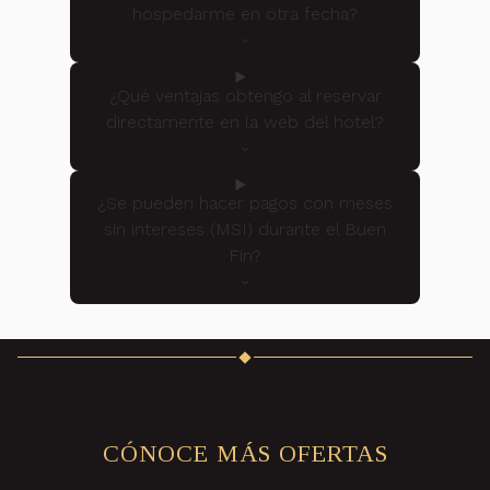
hospedarme en otra fecha?
¿Qué ventajas obtengo al reservar
directamente en la web del hotel?
¿Se pueden hacer pagos con meses
sin intereses (MSI) durante el Buen
Fin?
CÓNOCE MÁS OFERTAS