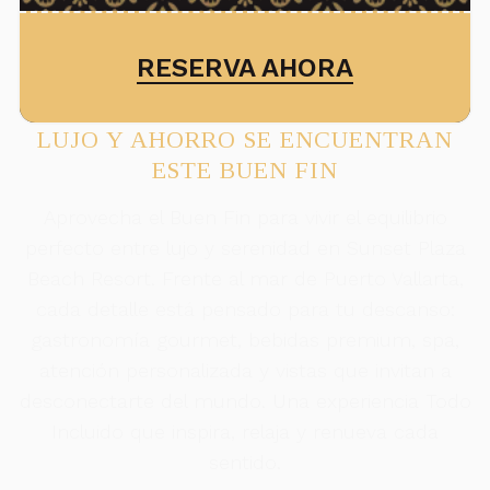
RESERVA AHORA
LUJO Y AHORRO SE ENCUENTRAN
ESTE BUEN FIN
Aprovecha el Buen Fin para vivir el equilibrio
perfecto entre lujo y serenidad en Sunset Plaza
Beach Resort. Frente al mar de Puerto Vallarta,
cada detalle está pensado para tu descanso:
gastronomía gourmet, bebidas premium, spa,
atención personalizada y vistas que invitan a
desconectarte del mundo. Una experiencia Todo
Incluido que inspira, relaja y renueva cada
sentido.