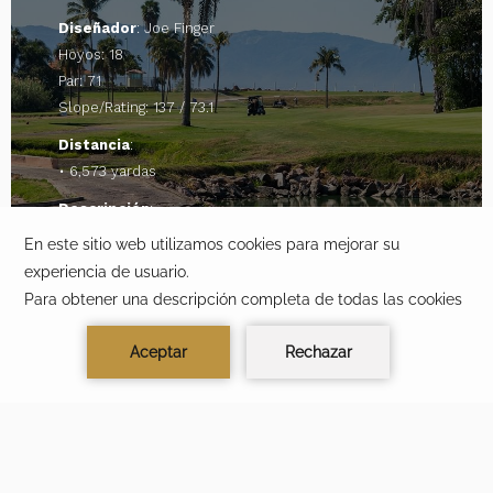
Diseñador
: Joe Finger
Hoyos: 18
Par: 71
Slope/Rating: 137 / 73.1
Distancia
:
• 6,573 yardas
Descripción
:
Este campo combina un entorno tropical con vistas a
la Sierra Madre y la Bahía de Banderas. Su ubicación
dentro de la ciudad lo convierte en una opción
accesible y agradable para disfrutar del golf durante
tu estancia.
CAMPO TOM WEISKOPF
SIGNATURE